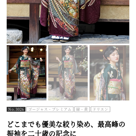
No.3026
ゴージャス・プレミアム
緑・黄
ドリエン
どこまでも優美な絞り染め、最高峰の
振袖を二十歳の記念に