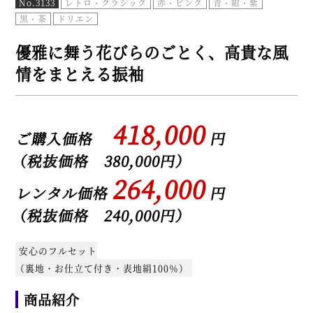
No.3133
レトロ・クラシック
赤・ピンク
青・紺・紫
黒・茶
ドリエン
優雅に舞う花びらのごとく、高貴な風
情をまとえる振袖
418,000
ご購入価格
円
（税抜価格 380,000円）
264,000
レンタル価格
円
（税抜価格 240,000円）
安心のフルセット
（裏地・お仕立て付き・表地絹100％）
商品紹介