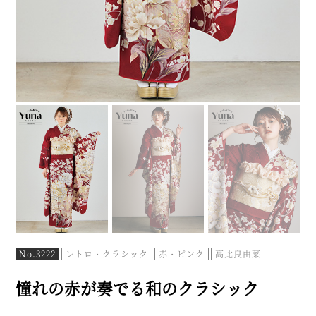
No.3222
レトロ・クラシック
赤・ピンク
高比良由菜
憧れの赤が奏でる和のクラシック