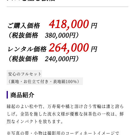
418,000
ご購入価格
円
（税抜価格 380,000円）
264,000
レンタル価格
円
（税抜価格 240,000円）
安心のフルセット
（裏地・お仕立て付き・表地絹100％）
商品紹介
縁起のよい松や竹、万寿菊や橘と溶け合う雪輪は凛と誇ら
しげ。金箔を施した流水文様が優雅な抹茶色の一枚は、鮮
烈なインパクトを放ちます。
※写真の帯・小物は撮影用のコーディネートイメージで