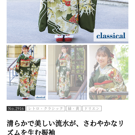
No.2916
レトロ・クラシック
緑・黄
ドリエン
清らかで美しい流水が、さわやかなリ
ズムを生む振袖