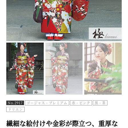
No.2917
ゴージャス・プレミアム
赤・ピンク
黒・茶
ドリエン
繊細な絵付けや金彩が際立つ、重厚な