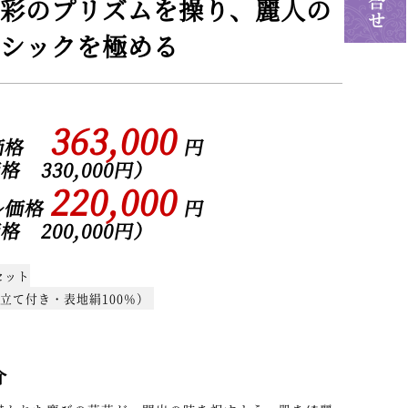
彩のプリズムを操り、麗人の
シックを極める
363,000
入価格
円
 330,000円）
220,000
ル価格
円
 200,000円）
セット
立て付き・表地絹100％）
介