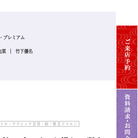
・プレミアム
也菜
竹下優名
トロ・クラシック
青・紺・紫
ドリエン