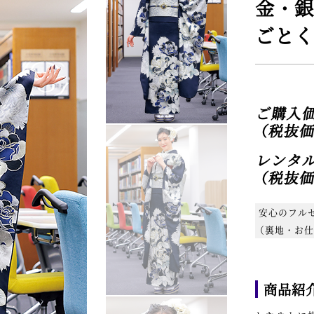
金・銀
ごとく
ご購
（税抜価格
レンタ
（税抜価格
安心のフル
（裏地・お仕
商品紹