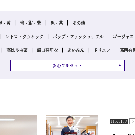
緑・黄
青・紺・紫
黒・茶
その他
レトロ・クラシック
ポップ・ファッショナブル
ゴージャス
高比良由菜
滝口芽里衣
あいみん
ドリエン
葛西杏
安心フルセット
No.3139
レ