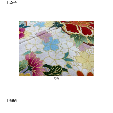
↑綸子
縮緬
↑縮緬