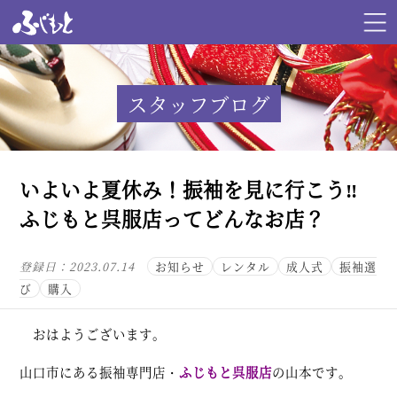
スタッフブログ
いよいよ夏休み！振袖を見に行こう‼︎
ふじもと呉服店ってどんなお店？
登録日：
2023.07.14
お知らせ
レンタル
成人式
振袖選
び
購入
おはようございます。
山口市にある振袖専門店・
ふじもと呉服店
の山本です。