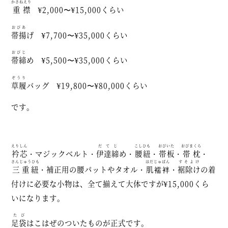
かさねえり
重襟
¥2,000〜¥15,000くらい
おびあ
帯揚
げ ¥7,700〜¥35,000くらい
おびじ
帯締
め ¥5,500〜¥35,000くらい
ぞうり
草履
バッグ ¥19,800〜¥80,000くらい
です。
えりしん
だてじ
こしひも
おびいた
おびまくら
衿芯
・マジックベルト・
伊達締
め・
腰紐
・
帯板
・
帯枕
・
さんじゅうひも
はだじゅばん
すそよけ
三重紐
・補正用の腰パットやタオル・
肌襦袢
・
裾除け
の着
付けに必要な小物は、全て揃えて大体ですが¥15,000くら
いになります。
たび
足袋
はこはぜのついたものが正式です。