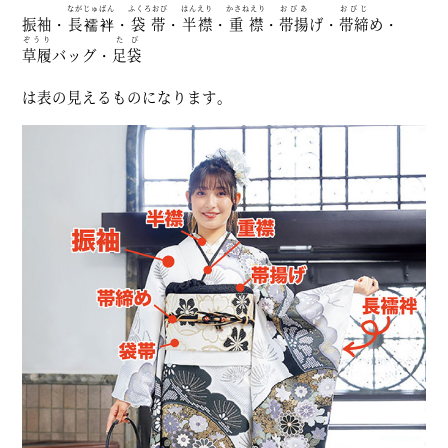
ながじゅばん
ふくろおび
はんえり
かさねえり
おびあ
おびじ
振袖・
長襦袢
・
袋帯
・
半襟
・
重襟
・
帯揚
げ・
帯締
め・
ぞうり
たび
草履
バッグ・
足袋
は表の見えるものになります。