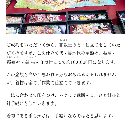
わさいし
ご成約をいただいてから、
和裁士
の方に仕立てをしていた
だくのですが、この仕立て代・裏地代の金額は、振袖・
ふりじゅばん
ふくろおび
振襦袢
・
袋帯
を３点仕立てて約100,000円になります。
この金額を高いと思われる方もおられるかもしれません
が、着物は全て手作業で仕立てていきます。
寸法に合わせて印をつけ、ハサミで裁断をし、ひと針ひと
針手縫いをしていきます。
着物にある柔らかさは、手縫いならではだと思います。