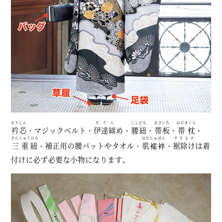
えりしん
だてじ
こしひも
おびいた
おびまくら
衿芯
・マジックベルト・
伊達締
め・
腰紐
・
帯板
・
帯枕
・
さんじゅうひも
はだじゅばん
すそよけ
三重紐
・補正用の腰パットやタオル・
肌襦袢
・
裾除け
は着
付けに必ず必要な小物になります。