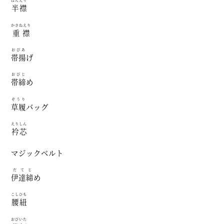
はんえり
半襟
かさねえり
重襟
おびあ
帯揚
げ
おびじ
帯締
め
ぞうり
草履
バッグ
えりしん
衿芯
マジックベルト
だてじ
伊達締
め
こしひも
腰紐
おびいた