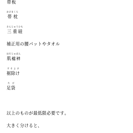
帯板
おびまくら
帯枕
さんじゅうひも
三重紐
補正用の腰パットやタオル
はだじゅばん
肌襦袢
すそよけ
裾除け
たび
足袋
以上のものが最低限必要です。
大きく分けると、