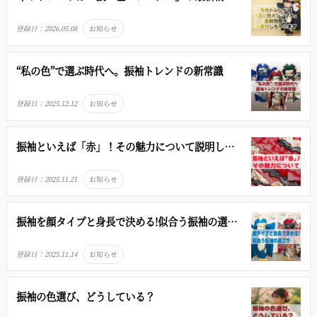
をお届けしちゃいます
登録日：
2026.05.08
お知らせ
“私の色”で選ぶ時代へ。振袖トレンドの新常識
登録日：
2025.12.12
お知らせ
振袖といえば「赤」！その魅力について説明しち
ゃいます
登録日：
2025.11.21
お知らせ
振袖を顔タイプと身長で決める!似合う振袖の選び
方
登録日：
2025.11.14
お知らせ
振袖の色選び、どうしている？