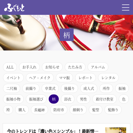
柄
ALL
お手入れ
お知らせ
たたみ方
アルバム
イベント
ヘア・メイク
ママ振
レポート
レンタル
二尺袖
前撮り
卒業式
後撮り
成人式
所作
振袖
振袖小物
振袖選び
柄
浴衣
男性
着付け教室
色
袴
購入
長襦袢
防府市
顔剃り
髪型
髪飾り
今のトレンドは「濃い色×シンプル」！最新情報