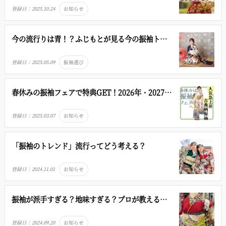
登録日：
2025.10.24
お知らせ
今の流行りは青！？ふじもとが見る今の振袖トレ
ンドについて
登録日：
2025.05.09
振袖選び
春休みの振袖フェアで特典GET！2026年・2027年
の最新人気ランキング！
登録日：
2025.03.07
お知らせ
「振袖のトレンド」流行ってどう考える？
登録日：
2024.11.01
お知らせ
振袖が派手すぎる？地味すぎる？プロが教える後
悔回避術
登録日：
2024.09.20
お知らせ