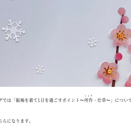
しょさ
グでは「振袖を着て1日を過ごすポイント〜
所作
・仕草〜」につい
ちらになります。