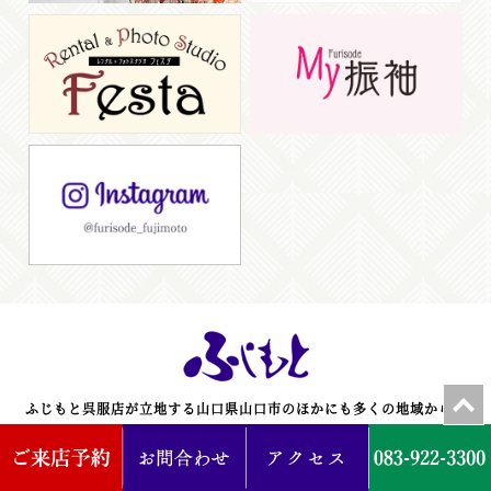
ふじもと呉服店が立地する山口県山口市のほかにも多くの地域からお
越しいただいております。
山口県山口市・防府市・萩市・長門市・美祢市・宇部市・山陽小野田
市・下関市・周南市・下松市・光市・柳井市・岩国市、島根県益田