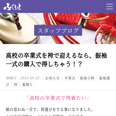
スタッフブログ
高校の卒業式を袴で迎えるなら、振袖
一式の購入で得しちゃう！？
登録日：
2023.09.22
お知らせ
卒業式
振袖小物
振袖選
び
袴
髪飾り
「高校の卒業式で袴着たい」
娘の思わぬ一言で、袴選びをする事になりました。