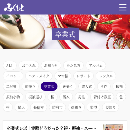
卒業式
ALL
お手入れ
お知らせ
たたみ方
アルバム
イベント
ヘア・メイク
ママ振
レポート
レンタル
二尺袖
前撮り
卒業式
後撮り
成人式
所作
振袖
振袖小物
振袖選び
柄
浴衣
男性
着付け教室
色
袴
購入
長襦袢
防府市
顔剃り
髪型
髪飾り
卒業式レポ｜実際どうだった？袴・振袖・スーツ