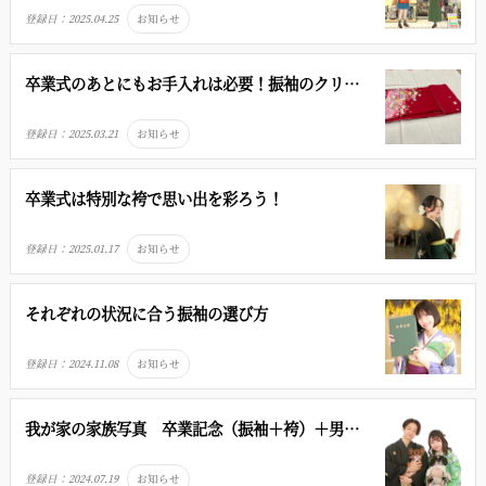
登録日：
2025.04.25
お知らせ
卒業式のあとにもお手入れは必要！振袖のクリ－
ニングと保管について
登録日：
2025.03.21
お知らせ
卒業式は特別な袴で思い出を彩ろう！
登録日：
2025.01.17
お知らせ
それぞれの状況に合う振袖の選び方
登録日：
2024.11.08
お知らせ
我が家の家族写真 卒業記念（振袖＋袴）＋男性
成人（スーツ＋和装・袴）＋ワンコ×２
登録日：
2024.07.19
お知らせ