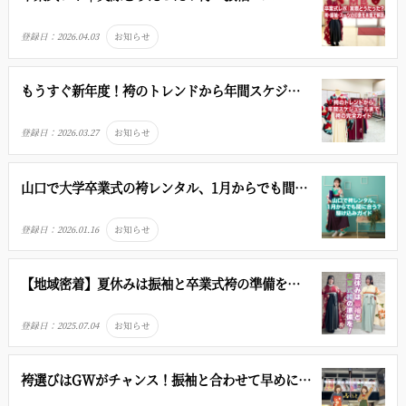
の印象を本音で解説
登録日：
2026.04.03
お知らせ
もうすぐ新年度！袴のトレンドから年間スケジュ
ールまで、袴の完全ガイド
登録日：
2026.03.27
お知らせ
山口で大学卒業式の袴レンタル、1月からでも間に
合う？駆け込みガイド
登録日：
2026.01.16
お知らせ
【地域密着】夏休みは振袖と卒業式袴の準備を！
ふじもと呉服店で一緒に相談
登録日：
2025.07.04
お知らせ
袴選びはGWがチャンス！振袖と合わせて早めに予
約しよう