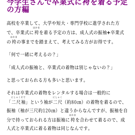
今学生さんで卒業式に
袴
を着る予定
の方編
高校を卒業して、大学や短大・専門学校に進学された方
はかま
で、卒業式に
袴
を着る予定の方は、成人式の振袖➕卒業式
はかま
の
袴
の事までを踏まえて、考えてみる方がお得です。
「何で一緒に考えるの？」
「成人式の振袖と、卒業式の着物は別じゃないの？」
と思っておられる方も多いと思います。
それは卒業式の着物をレンタルする場合は一般的に
にしゃくそで
にしゃく
「
二尺袖
」という袖が
二尺
（約80㎝）の着物を着るので、
振袖（袖が三尺約120㎝）と違うからなんですが、振袖を自
はかま
分で持っておられる方は振袖に
袴
を合わせて着るので、成
人式と卒業式に着る着物は同じなんです。