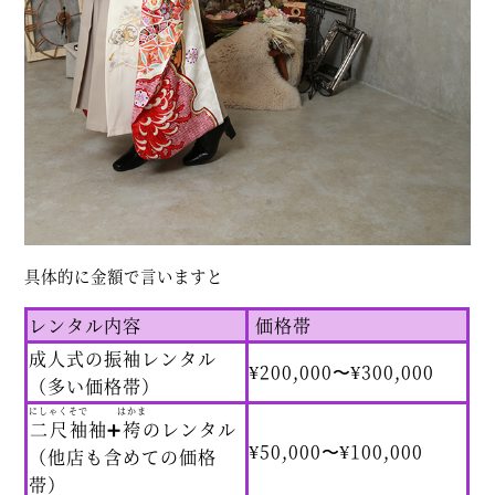
具体的に金額で言いますと
レンタル内容
価格帯
成人式の振袖レンタル
¥200,000〜¥300,000
（多い価格帯）
にしゃくそで
はかま
二尺袖
袖➕
袴
のレンタル
¥50,000〜¥100,000
（他店も含めての価格
帯）