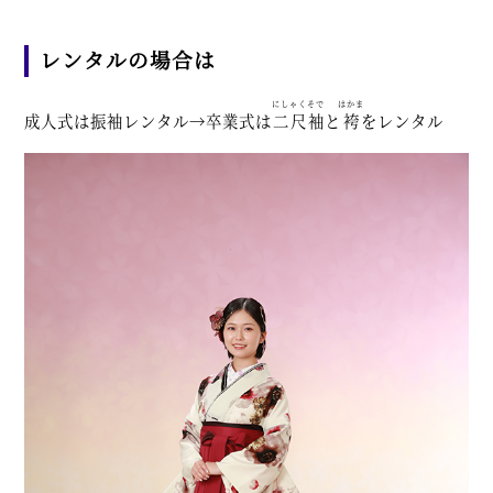
レンタルの場合は
にしゃくそで
はかま
成人式は振袖レンタル→卒業式は
二尺袖
と
袴
をレンタル