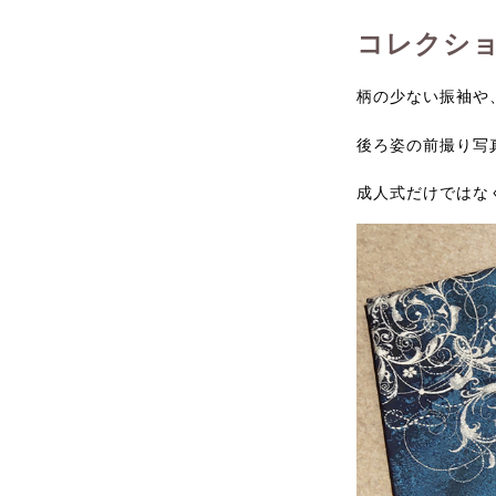
コレクシ
柄の少ない振袖や
後ろ姿の前撮り写
成人式だけではな