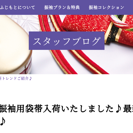
ふじもとについて
振袖プラン＆特典
振袖コレクション
スタッフブログ
新トレンドご紹介♪
振袖用袋帯入荷いたしました♪最
♪