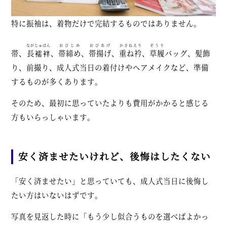
特に振袖は、着物だけで完結するものではありません。
ながじゅばん
おびじめ
おびあげ
かさねえり
ぞうり
帯、
長襦袢
、
帯締め
、
帯揚げ
、
重ね衿
、
草履
バッグ、髪飾
り、前撮り、成人式当日の着付けやヘアメイクなど、準備
するものが多くあります。
そのため、最初に思っていたよりも費用がかかると感じる
方もいらっしゃいます。
安く済ませたいけれど、後悔はしたくない
「安く済ませたい」と思っていても、成人式当日に後悔し
たい方はいないはずです。
写真を見返した時に「もう少し似合うものを選べばよかっ