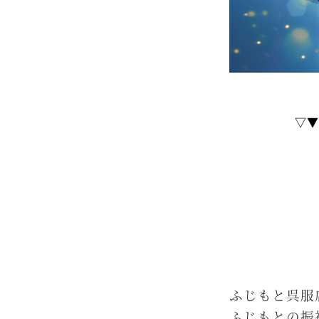
▽▼
ふじもと呉服
ふじもとの振